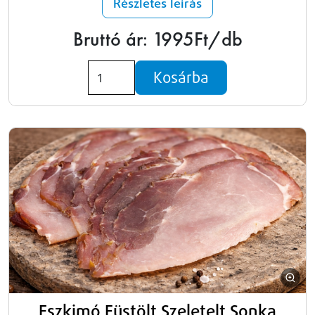
Részletes leírás
Bruttó ár: 1995Ft/db
Kosárba
Eszkimó Füstölt Szeletelt Sonka