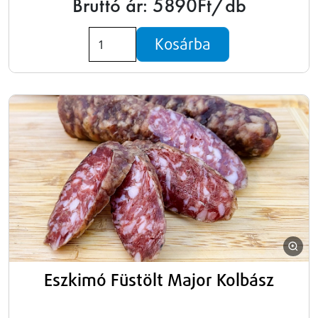
Bruttó ár: 5890Ft/db
Kosárba
Eszkimó Füstölt Major Kolbász