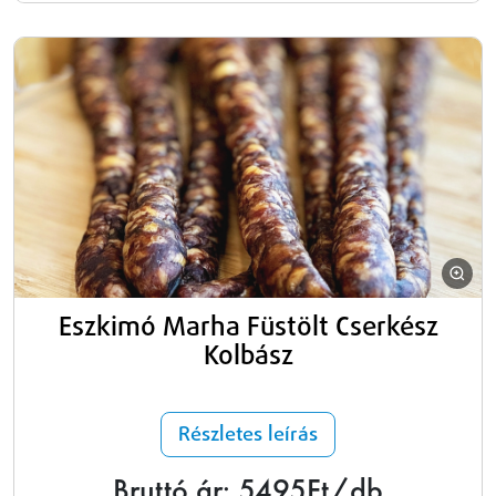
Eszkimó Marha Füstölt Cserkész
Kolbász
Részletes leírás
Bruttó ár: 5495Ft/db