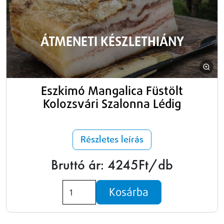
ÁTMENETI KÉSZLETHIÁNY
Eszkimó Mangalica Füstölt
Kolozsvári Szalonna Lédig
Részletes leírás
Bruttó ár: 4245Ft/db
Kosárba