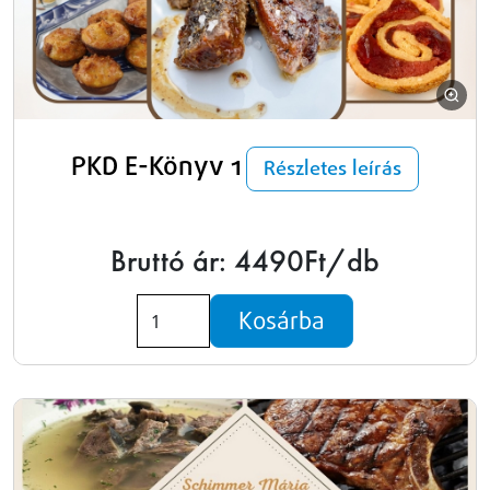
PKD E-Könyv 1
Részletes leírás
Bruttó ár: 4490Ft/db
Kosárba